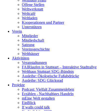
Welthaus-Team
Offene Stellen
Weltwerkstatt
Weltcafé
Weltladen
Kooperationen und Partner
Unterstützen
Verein
Mitglieder
Mitgliedschaft
Satzung
Vereinsgeschichte
Welthäuser
Aktivitäten
Veranstaltungen
FAIRlaufen in Stuttgart – Interaktive Stadtrallye
Welthaus Stuttgart SDG-Bündnis
Ausleihe: Ökologische Fußabdrücke
Ausleihe: SDG Glücksrad
Projekte
Podcast: Vielfalt Zusammenleben
Erzählen - Nachhaltiges Handeln
mEine Welt gestalten
EinBlick
If walls could talk