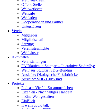
Welthaus-Team
Offene Stellen
Weltwerkstatt
Weltcafé
Weltladen
Kooperationen und Partner
Unterstützen
Verein
Mitglieder
Mitgliedschaft
Satzung
Vereinsgeschichte
Welthäuser
Aktivitäten
Veranstaltungen
FAIRlaufen in Stuttgart – Interaktive Stadtrallye
Welthaus Stuttgart SDG-Bündnis
Ausleihe: Ökologische Fußabdrücke
Ausleihe: SDG Glücksrad
Projekte
Podcast: Vielfalt Zusammenleben
Erzählen - Nachhaltiges Handeln
mEine Welt gestalten
EinBlick
If walls could talk