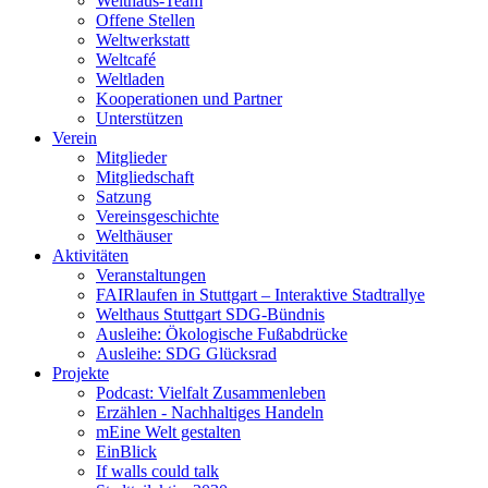
Welthaus-Team
Offene Stellen
Weltwerkstatt
Weltcafé
Weltladen
Kooperationen und Partner
Unterstützen
Verein
Mitglieder
Mitgliedschaft
Satzung
Vereinsgeschichte
Welthäuser
Aktivitäten
Veranstaltungen
FAIRlaufen in Stuttgart – Interaktive Stadtrallye
Welthaus Stuttgart SDG-Bündnis
Ausleihe: Ökologische Fußabdrücke
Ausleihe: SDG Glücksrad
Projekte
Podcast: Vielfalt Zusammenleben
Erzählen - Nachhaltiges Handeln
mEine Welt gestalten
EinBlick
If walls could talk