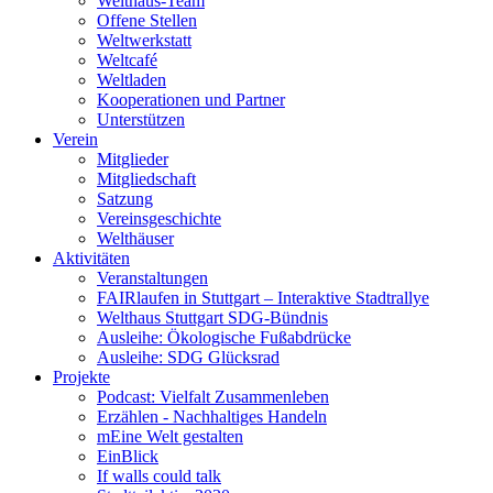
Welthaus-Team
Offene Stellen
Weltwerkstatt
Weltcafé
Weltladen
Kooperationen und Partner
Unterstützen
Verein
Mitglieder
Mitgliedschaft
Satzung
Vereinsgeschichte
Welthäuser
Aktivitäten
Veranstaltungen
FAIRlaufen in Stuttgart – Interaktive Stadtrallye
Welthaus Stuttgart SDG-Bündnis
Ausleihe: Ökologische Fußabdrücke
Ausleihe: SDG Glücksrad
Projekte
Podcast: Vielfalt Zusammenleben
Erzählen - Nachhaltiges Handeln
mEine Welt gestalten
EinBlick
If walls could talk