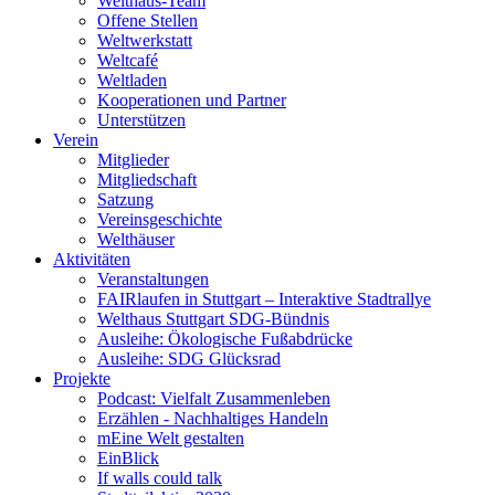
Welthaus-Team
Offene Stellen
Weltwerkstatt
Weltcafé
Weltladen
Kooperationen und Partner
Unterstützen
Verein
Mitglieder
Mitgliedschaft
Satzung
Vereinsgeschichte
Welthäuser
Aktivitäten
Veranstaltungen
FAIRlaufen in Stuttgart – Interaktive Stadtrallye
Welthaus Stuttgart SDG-Bündnis
Ausleihe: Ökologische Fußabdrücke
Ausleihe: SDG Glücksrad
Projekte
Podcast: Vielfalt Zusammenleben
Erzählen - Nachhaltiges Handeln
mEine Welt gestalten
EinBlick
If walls could talk