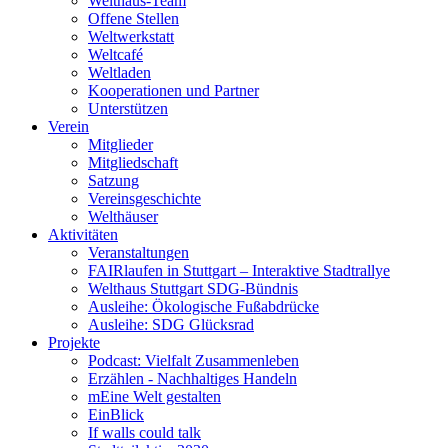
Welthaus-Team
Offene Stellen
Weltwerkstatt
Weltcafé
Weltladen
Kooperationen und Partner
Unterstützen
Verein
Mitglieder
Mitgliedschaft
Satzung
Vereinsgeschichte
Welthäuser
Aktivitäten
Veranstaltungen
FAIRlaufen in Stuttgart – Interaktive Stadtrallye
Welthaus Stuttgart SDG-Bündnis
Ausleihe: Ökologische Fußabdrücke
Ausleihe: SDG Glücksrad
Projekte
Podcast: Vielfalt Zusammenleben
Erzählen - Nachhaltiges Handeln
mEine Welt gestalten
EinBlick
If walls could talk