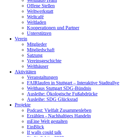
Welthaus-Team
Offene Stellen
Weltwerkstatt
Weltcafé
Weltladen
Kooperationen und Partner
Unterstützen
Verein
Mitglieder
Mitgliedschaft
Satzung
Vereinsgeschichte
Welthäuser
Aktivitäten
Veranstaltungen
FAIRlaufen in Stuttgart – Interaktive Stadtrallye
Welthaus Stuttgart SDG-Bündnis
Ausleihe: Ökologische Fußabdrücke
Ausleihe: SDG Glücksrad
Projekte
Podcast: Vielfalt Zusammenleben
Erzählen - Nachhaltiges Handeln
mEine Welt gestalten
EinBlick
If walls could talk