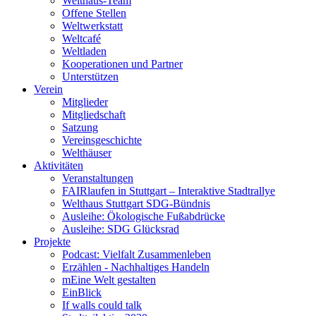
Welthaus-Team
Offene Stellen
Weltwerkstatt
Weltcafé
Weltladen
Kooperationen und Partner
Unterstützen
Verein
Mitglieder
Mitgliedschaft
Satzung
Vereinsgeschichte
Welthäuser
Aktivitäten
Veranstaltungen
FAIRlaufen in Stuttgart – Interaktive Stadtrallye
Welthaus Stuttgart SDG-Bündnis
Ausleihe: Ökologische Fußabdrücke
Ausleihe: SDG Glücksrad
Projekte
Podcast: Vielfalt Zusammenleben
Erzählen - Nachhaltiges Handeln
mEine Welt gestalten
EinBlick
If walls could talk