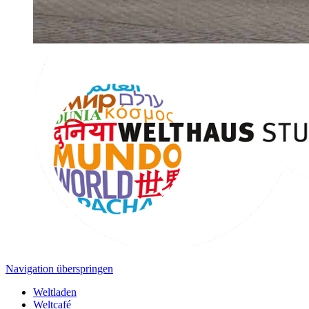
Navigation überspringen
Weltladen
Weltcafé