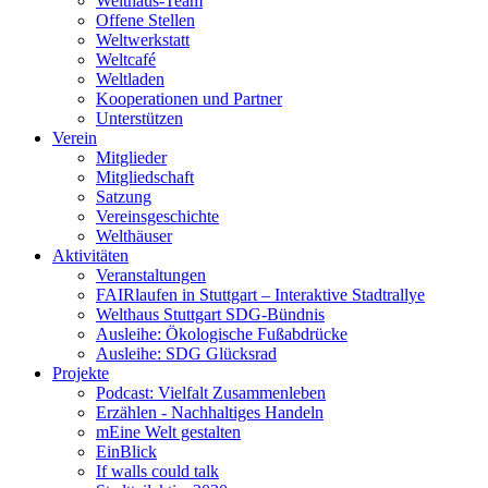
Welthaus-Team
Offene Stellen
Weltwerkstatt
Weltcafé
Weltladen
Kooperationen und Partner
Unterstützen
Verein
Mitglieder
Mitgliedschaft
Satzung
Vereinsgeschichte
Welthäuser
Aktivitäten
Veranstaltungen
FAIRlaufen in Stuttgart – Interaktive Stadtrallye
Welthaus Stuttgart SDG-Bündnis
Ausleihe: Ökologische Fußabdrücke
Ausleihe: SDG Glücksrad
Projekte
Podcast: Vielfalt Zusammenleben
Erzählen - Nachhaltiges Handeln
mEine Welt gestalten
EinBlick
If walls could talk