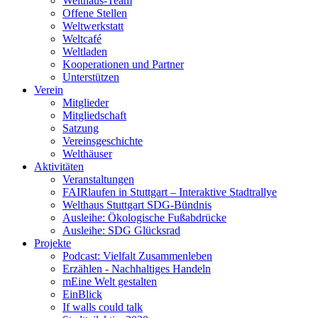
Welthaus-Team
Offene Stellen
Weltwerkstatt
Weltcafé
Weltladen
Kooperationen und Partner
Unterstützen
Verein
Mitglieder
Mitgliedschaft
Satzung
Vereinsgeschichte
Welthäuser
Aktivitäten
Veranstaltungen
FAIRlaufen in Stuttgart – Interaktive Stadtrallye
Welthaus Stuttgart SDG-Bündnis
Ausleihe: Ökologische Fußabdrücke
Ausleihe: SDG Glücksrad
Projekte
Podcast: Vielfalt Zusammenleben
Erzählen - Nachhaltiges Handeln
mEine Welt gestalten
EinBlick
If walls could talk