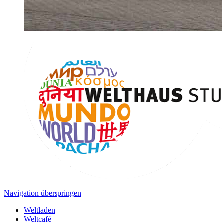
Navigation überspringen
Weltladen
Weltcafé