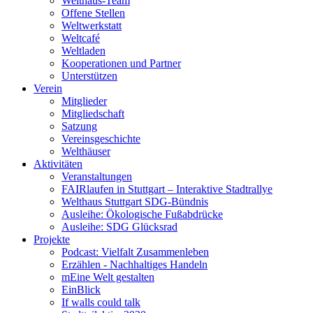
Welthaus-Team
Offene Stellen
Weltwerkstatt
Weltcafé
Weltladen
Kooperationen und Partner
Unterstützen
Verein
Mitglieder
Mitgliedschaft
Satzung
Vereinsgeschichte
Welthäuser
Aktivitäten
Veranstaltungen
FAIRlaufen in Stuttgart – Interaktive Stadtrallye
Welthaus Stuttgart SDG-Bündnis
Ausleihe: Ökologische Fußabdrücke
Ausleihe: SDG Glücksrad
Projekte
Podcast: Vielfalt Zusammenleben
Erzählen - Nachhaltiges Handeln
mEine Welt gestalten
EinBlick
If walls could talk