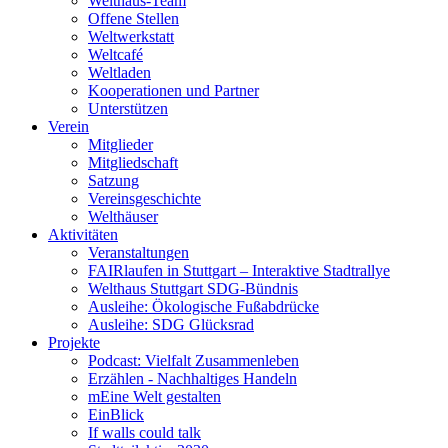
Welthaus-Team
Offene Stellen
Weltwerkstatt
Weltcafé
Weltladen
Kooperationen und Partner
Unterstützen
Verein
Mitglieder
Mitgliedschaft
Satzung
Vereinsgeschichte
Welthäuser
Aktivitäten
Veranstaltungen
FAIRlaufen in Stuttgart – Interaktive Stadtrallye
Welthaus Stuttgart SDG-Bündnis
Ausleihe: Ökologische Fußabdrücke
Ausleihe: SDG Glücksrad
Projekte
Podcast: Vielfalt Zusammenleben
Erzählen - Nachhaltiges Handeln
mEine Welt gestalten
EinBlick
If walls could talk