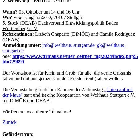
2. Workshop
: 16:00 bis 17:30 Uhr
Wann?
03. Oktober um 14 und 16 Uhr
Wo?
Vogelsangstraße 62, 70197 Stuttgart
5. Stock
(DEAB) Dachverband Entwicklungspolitik Baden
Württemberg e. V.
Referentinnen:
Lizbeth Chaparro (DiMÖE) und Camila Rodríguez
(DEAB)
Anmeldung unter
:
info@welthaus-stuttgart.de
,
gk@welthaus-
stuttgart.de
oder
https://www.wdrmaus.de/tuer_oeffner_tag/2024/index.php5
id=729699
Der Workshop ist für Klein und Groß, für alle, die gerne Origamis
falten und mit uns gemeinsam den Frieden (ent-)falten wollen.
Die Veranstaltung findet im Rahmen der Aktionstag
„Türen auf mit
der Maus"
statt und ist eine Kooperation von Welthaus Stuttgart e.V.
mit DiMÖE und DEAB.
Wir freuen uns auf eure Teilnahme!
Zurück
Gefördert von: