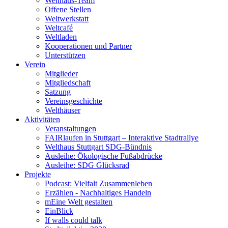
Welthaus-Team
Offene Stellen
Weltwerkstatt
Weltcafé
Weltladen
Kooperationen und Partner
Unterstützen
Verein
Mitglieder
Mitgliedschaft
Satzung
Vereinsgeschichte
Welthäuser
Aktivitäten
Veranstaltungen
FAIRlaufen in Stuttgart – Interaktive Stadtrallye
Welthaus Stuttgart SDG-Bündnis
Ausleihe: Ökologische Fußabdrücke
Ausleihe: SDG Glücksrad
Projekte
Podcast: Vielfalt Zusammenleben
Erzählen - Nachhaltiges Handeln
mEine Welt gestalten
EinBlick
If walls could talk