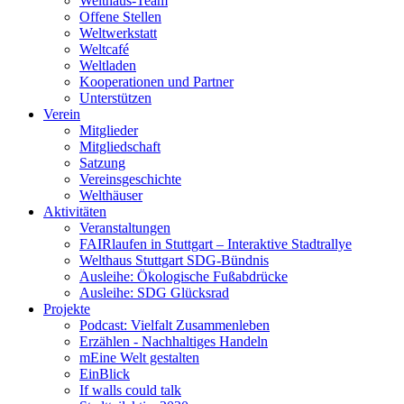
Welthaus-Team
Offene Stellen
Weltwerkstatt
Weltcafé
Weltladen
Kooperationen und Partner
Unterstützen
Verein
Mitglieder
Mitgliedschaft
Satzung
Vereinsgeschichte
Welthäuser
Aktivitäten
Veranstaltungen
FAIRlaufen in Stuttgart – Interaktive Stadtrallye
Welthaus Stuttgart SDG-Bündnis
Ausleihe: Ökologische Fußabdrücke
Ausleihe: SDG Glücksrad
Projekte
Podcast: Vielfalt Zusammenleben
Erzählen - Nachhaltiges Handeln
mEine Welt gestalten
EinBlick
If walls could talk