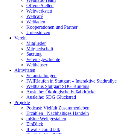
Welthaus-Team
Offene Stellen
Weltwerkstatt
Weltcafé
Weltladen
Kooperationen und Partner
Unterstützen
Verein
Mitglieder
Mitgliedschaft
Satzung
Vereinsgeschichte
Welthäuser
Aktivitäten
Veranstaltungen
FAIRlaufen in Stuttgart – Interaktive Stadtrallye
Welthaus Stuttgart SDG-Bündnis
Ausleihe: Ökologische Fußabdrücke
Ausleihe: SDG Glücksrad
Projekte
Podcast: Vielfalt Zusammenleben
Erzählen - Nachhaltiges Handeln
mEine Welt gestalten
EinBlick
If walls could talk