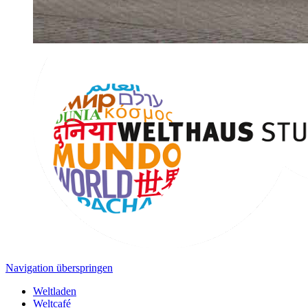
Navigation überspringen
Weltladen
Weltcafé