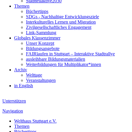
Stadtteilaktive2030
Themen
Büchertipps
SDGs - Nachhaltige Entwicklungsziele
Interkulturelles Lernen und Migration
Zivilgesellschaftliches Engagement
Link-Sammlung
Globales Klassenzimmer
Unser Konzept
Bildungsangebote
FAIRlaufen in Stuttgart – Interaktive Stadtrallye
ausleihbare Bildungsmaterialien
Weiterbildungen für Multiplikator*innen
Archiv
Welttage
Veranstaltungen
in English
Unterstützen
Navigation
Welthaus Stuttgart e.V.
Themen
Büchertipps