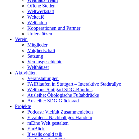
Welthaus-Team
Offene Stellen
Weltwerkstatt
Weltcafé
Weltladen
Kooperationen und Partner
Unterstützen
Verein
Mitglieder
Mitgliedschaft
Satzung
Vereinsgeschichte
Welthäuser
Aktivitäten
Veranstaltungen
FAIRlaufen in Stuttgart – Interaktive Stadtrallye
Welthaus Stuttgart SDG-Bündnis
Ausleihe: Ökologische Fußabdrücke
Ausleihe: SDG Glücksrad
Projekte
Podcast: Vielfalt Zusammenleben
Erzählen - Nachhaltiges Handeln
mEine Welt gestalten
EinBlick
If walls could talk