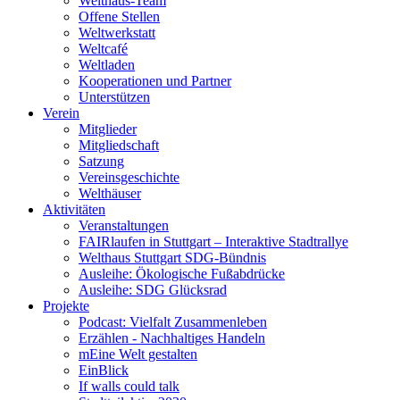
Welthaus-Team
Offene Stellen
Weltwerkstatt
Weltcafé
Weltladen
Kooperationen und Partner
Unterstützen
Verein
Mitglieder
Mitgliedschaft
Satzung
Vereinsgeschichte
Welthäuser
Aktivitäten
Veranstaltungen
FAIRlaufen in Stuttgart – Interaktive Stadtrallye
Welthaus Stuttgart SDG-Bündnis
Ausleihe: Ökologische Fußabdrücke
Ausleihe: SDG Glücksrad
Projekte
Podcast: Vielfalt Zusammenleben
Erzählen - Nachhaltiges Handeln
mEine Welt gestalten
EinBlick
If walls could talk