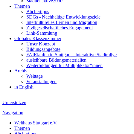
Stadtteilaktive2030
Themen
Büchertipps
SDGs - Nachhaltige Entwicklungsziele
Interkulturelles Lernen und Migration
Zivilgesellschaftliches Engagement
Link-Sammlung
Globales Klassenzimmer
Unser Konzept
Bildungsangebote
FAIRlaufen in Stuttgart – Interaktive Stadtrallye
ausleihbare Bildungsmaterialien
Weiterbildungen für Multiplikator*innen
Archiv
Welttage
Veranstaltungen
in English
Unterstützen
Navigation
Welthaus Stuttgart e.V.
Themen
Büchertipps