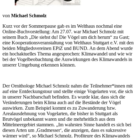
von
Michael Schmolz
Kurz vor der Sommerpause gab es im Welthaus nochmal eine
Online-Buchvorstellung: Am 27.07. war Michael Schmolz mit
seinem Buch „Die siehst du! Die Vögel um dich herum“ zu Gast;
eine Kooperationsveranstaltung von Welthaus Stuttgart e.V. mit den
beiden Mitgliedsvereinen EPiZ und BUND. An dem Abend wurde
ein hochaktuelles Thema angesprochen: Klimawandel und wie wir
bei der Vogelbeobachtung die Auswirkungen des Klimawandels in
unserer Umgebung erkennen können.
Der Ornithologe Michael Schmolz nahm die Teilnehmer*innen mit
auf eine Entdeckungstour und stellte einige Vogelarten vor, die sich
in unserer Nachbarschaft befinden. Es wurde klar, dass sich die
Veränderungen beim Klima auch auf die Bestände der Vögel
auswirken. Zum Beispiel kommt es zu Zuwanderung bzw.
Arealausdehnung von Vogelarten, die bisher in Stuttgart als
Brutvögel unbekannt waren und die mehrheitlich aus dem
Mittelmeergebiet stammen. „Im wahrsten Sinne handelt es sich bei
diesen Arten um ‚Gradmesser‘, die anzeigen, dass es sukzessive
wärmer wird“, so Michael Schmolz. Profiteure des Klimawandels