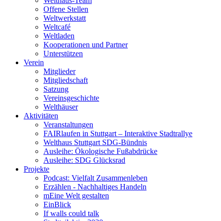
Welthaus-Team
Offene Stellen
Weltwerkstatt
Weltcafé
Weltladen
Kooperationen und Partner
Unterstützen
Verein
Mitglieder
Mitgliedschaft
Satzung
Vereinsgeschichte
Welthäuser
Aktivitäten
Veranstaltungen
FAIRlaufen in Stuttgart – Interaktive Stadtrallye
Welthaus Stuttgart SDG-Bündnis
Ausleihe: Ökologische Fußabdrücke
Ausleihe: SDG Glücksrad
Projekte
Podcast: Vielfalt Zusammenleben
Erzählen - Nachhaltiges Handeln
mEine Welt gestalten
EinBlick
If walls could talk