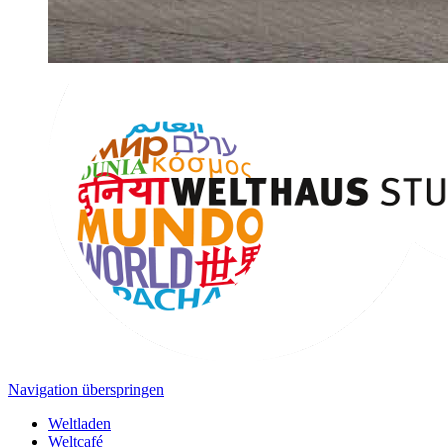
Navigation überspringen
Weltladen
Weltcafé