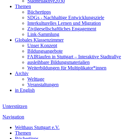
Stadtteilaktive2030
Themen
Büchertipps
SDGs - Nachhaltige Entwicklungsziele
Interkulturelles Lernen und Migration
Zivilgesellschaftliches Engagement
Link-Sammlung
Globales Klassenzimmer
Unser Konzept
Bildungsangebote
FAIRlaufen in Stuttgart – Interaktive Stadtrallye
ausleihbare Bildungsmaterialien
Weiterbildungen für Multiplikator*innen
Archiv
Welttage
Veranstaltungen
in English
Unterstützen
Navigation
Welthaus Stuttgart e.V.
Themen
Büchertipps