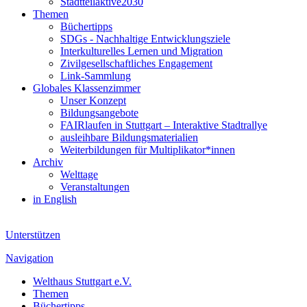
Stadtteilaktive2030
Themen
Büchertipps
SDGs - Nachhaltige Entwicklungsziele
Interkulturelles Lernen und Migration
Zivilgesellschaftliches Engagement
Link-Sammlung
Globales Klassenzimmer
Unser Konzept
Bildungsangebote
FAIRlaufen in Stuttgart – Interaktive Stadtrallye
ausleihbare Bildungsmaterialien
Weiterbildungen für Multiplikator*innen
Archiv
Welttage
Veranstaltungen
in English
Unterstützen
Navigation
Welthaus Stuttgart e.V.
Themen
Büchertipps