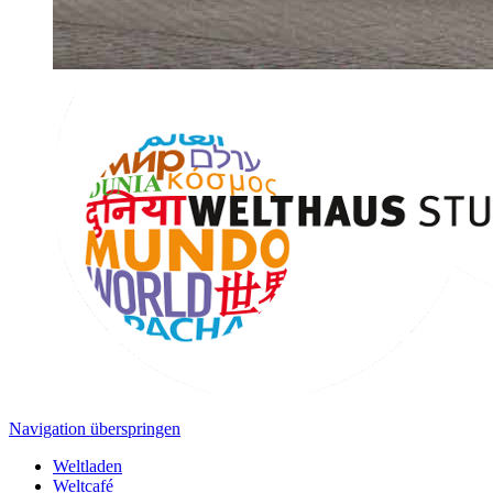
Navigation überspringen
Weltladen
Weltcafé