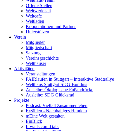
Welthaus-Team
Offene Stellen
Weltwerkstatt
Weltcafé
Weltladen
Kooperationen und Partner
Unterstützen
Verein
Mitglieder
Mitgliedschaft
Satzung
Vereinsgeschichte
Welthäuser
Aktivitäten
Veranstaltungen
FAIRlaufen in Stuttgart – Interaktive Stadtrallye
Welthaus Stuttgart SDG-Bündnis
Ausleihe: Ökologische Fußabdrücke
Ausleihe: SDG Glücksrad
Projekte
Podcast: Vielfalt Zusammenleben
Erzählen - Nachhaltiges Handeln
mEine Welt gestalten
EinBlick
If walls could talk