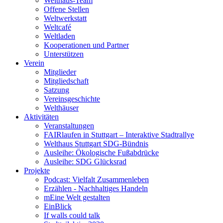
Welthaus-Team
Offene Stellen
Weltwerkstatt
Weltcafé
Weltladen
Kooperationen und Partner
Unterstützen
Verein
Mitglieder
Mitgliedschaft
Satzung
Vereinsgeschichte
Welthäuser
Aktivitäten
Veranstaltungen
FAIRlaufen in Stuttgart – Interaktive Stadtrallye
Welthaus Stuttgart SDG-Bündnis
Ausleihe: Ökologische Fußabdrücke
Ausleihe: SDG Glücksrad
Projekte
Podcast: Vielfalt Zusammenleben
Erzählen - Nachhaltiges Handeln
mEine Welt gestalten
EinBlick
If walls could talk