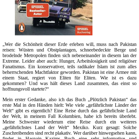
„Wer die Schönheit dieser Erde erleben will, muss nach Pakistan
reisen: Wüsten und Obstplantagen, schneebedeckte Berge und
brodelnde Metropolen finden sich nebeneinander in diesem lan der
Extreme. Leider aber auch: Hunger, Arbeitslosigkeit und religiöser
Fanatismus. Ein konservativer, teils radikaler Islam ist zum alles
beherrschenden Machtfaktor geworden. Pakistan ist eine Armee mit
einem Staat, regiert von Eliten für Eliten. Wie ist es dazu
gekommen? Und was hält dieses Land zusammen, das einst so
hoffnungsvoll startete?“
Mein erster Gedanke, also ich das Buch „Plötzlich Pakistan“ das
erste Mal in den Händen hielt: Wie viele „gefährlichste Länder der
Welt“ gibt es eigentlich? Eine Reise durch das gefährlichste Land
der Welt, in meinem Fall Kolumbien, habe ich bereits überlebt.
Meine Schwester wiederum eine Reise durch ein weiteres
„gefährlichstes Land der Welt“ Mexiko. Kurz gesagt: Solche
Zuschreibenden sind recht plakativ. Wer darüber hinwegsehen kann,
findet in Hasnain Kazims Buch eine sehr informative und