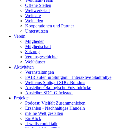
Welthaus-Team
Offene Stellen
Weltwerkstatt
Weltcafé
Weltladen
Kooperationen und Partner
Unterstützen
Verein
Mitglieder
Mitgliedschaft
Satzung
Vereinsgeschichte
Welthäuser
Aktivitäten
Veranstaltungen
FAIRlaufen in Stuttgart – Interaktive Stadtrallye
Welthaus Stuttgart SDG-Bündnis
Ausleihe: Ökologische Fußabdrücke
Ausleihe: SDG Glücksrad
Projekte
Podcast: Vielfalt Zusammenleben
Erzählen - Nachhaltiges Handeln
mEine Welt gestalten
EinBlick
If walls could talk