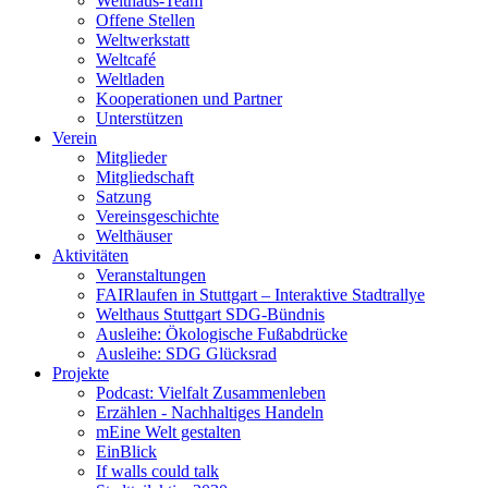
Welthaus-Team
Offene Stellen
Weltwerkstatt
Weltcafé
Weltladen
Kooperationen und Partner
Unterstützen
Verein
Mitglieder
Mitgliedschaft
Satzung
Vereinsgeschichte
Welthäuser
Aktivitäten
Veranstaltungen
FAIRlaufen in Stuttgart – Interaktive Stadtrallye
Welthaus Stuttgart SDG-Bündnis
Ausleihe: Ökologische Fußabdrücke
Ausleihe: SDG Glücksrad
Projekte
Podcast: Vielfalt Zusammenleben
Erzählen - Nachhaltiges Handeln
mEine Welt gestalten
EinBlick
If walls could talk